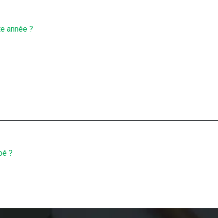
te année ?
bé ?