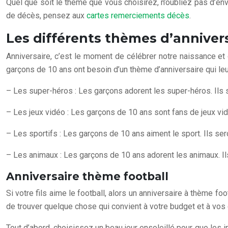
Quel que soit le thème que vous choisirez, n’oubliez pas d’envo
de décès, pensez aux
cartes remerciements décès
.
Les différents thèmes d’annivers
Anniversaire, c’est le moment de célébrer notre naissance et 
garçons de 10 ans ont besoin d’un thème d’anniversaire qui leu
– Les super-héros : Les garçons adorent les super-héros. Ils se
– Les jeux vidéo : Les garçons de 10 ans sont fans de jeux vidé
– Les sportifs : Les garçons de 10 ans aiment le sport. Ils sero
– Les animaux : Les garçons de 10 ans adorent les animaux. Ils
Anniversaire thème football
Si votre fils aime le football, alors un anniversaire à thème f
de trouver quelque chose qui convient à votre budget et à vos g
Tout d’abord, choisissez un beau jour ensoleillé pour que les in