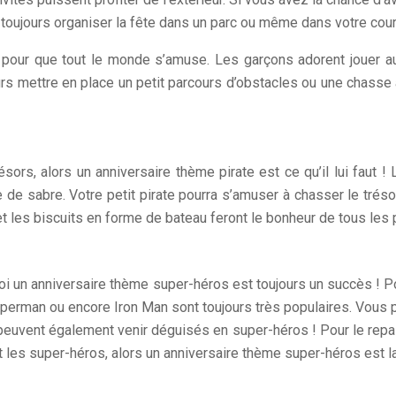
toujours organiser la fête dans un parc ou même dans votre cour 
 pour que tout le monde s’amuse. Les garçons adorent jouer au
 mettre en place un petit parcours d’obstacles ou une chasse a
résors, alors un anniversaire thème pirate est ce qu’il lui fau
 de sabre. Votre petit pirate pourra s’amuser à chasser le tréso
t les biscuits en forme de bateau feront le bonheur de tous les p
oi un anniversaire thème super-héros est toujours un succès ! P
perman ou encore Iron Man sont toujours très populaires. Vous 
 peuvent également venir déguisés en super-héros ! Pour le rep
les super-héros, alors un anniversaire thème super-héros est la m