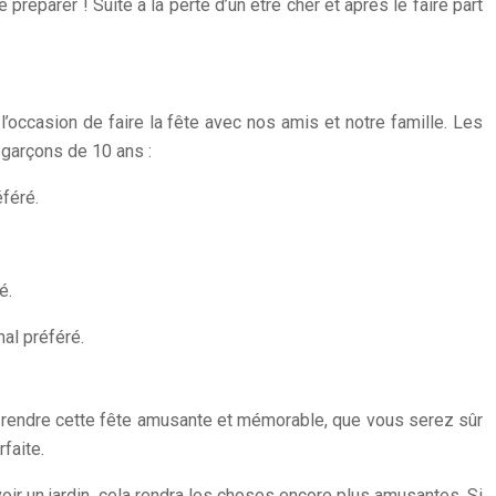
réparer ! Suite à la perte d’un être cher et après le faire part
’occasion de faire la fête avec nos amis et notre famille. Les
 garçons de 10 ans :
éféré.
é.
al préféré.
s de rendre cette fête amusante et mémorable, que vous serez sûr
faite.
avoir un jardin, cela rendra les choses encore plus amusantes. Si