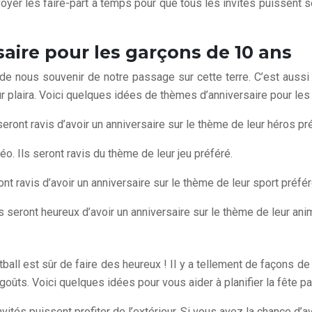
yer les faire-part à temps pour que tous les invités puissent se p
aire pour les garçons de 10 ans
de nous souvenir de notre passage sur cette terre. C’est aussi l
r plaira. Voici quelques idées de thèmes d’anniversaire pour les
ront ravis d’avoir un anniversaire sur le thème de leur héros pr
o. Ils seront ravis du thème de leur jeu préféré.
nt ravis d’avoir un anniversaire sur le thème de leur sport préfér
 seront heureux d’avoir un anniversaire sur le thème de leur anim
ootball est sûr de faire des heureux ! Il y a tellement de façon
oûts. Voici quelques idées pour vous aider à planifier la fête par
vités puissent profiter de l’extérieur. Si vous avez la chance d’