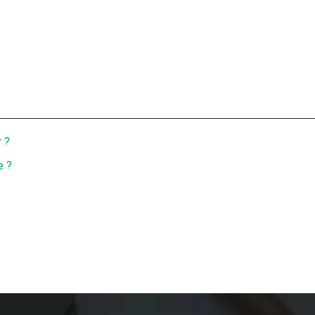
 ?
e ?